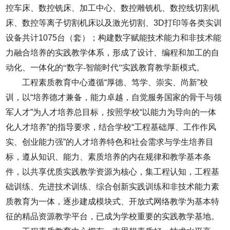
控车床、数控铣床、加工中心、数控雕铣机、数控线切割机
床、数控等离子切割机床以及激光切割、3D打印等各类实训
设备共计
1075
台（套）；
构建数字赋能技术能力和非技术能
力融合培养的实践教学体系，形成了设计、编程和加工的自
动化、一体化的“数字
-
智能时代”实践教育教学新模式。
工程素质教育中心遵循
“
厚德、笃学、崇实、尚新
”
校
训，以
“
培养德才兼备，能力卓越，自觉服务国家的骨干与领
军人才
”
为人才培养总目标，按照学校“以能力为导向的一体
化人才培养”的指导要求，结合学校
“
工程基础厚、工作作风
实、创业能力强
”
的人才培养特色和社会需求与学生培养目
标，遵从知识、能力、素质培养的内在规律和教学基本条
件，以共享优质实践教学资源为核心，集工程认知，工程基
础训练、先进技术训练、综合创新实践训练和非技术能力素
质教育为一体，逐步建成模块式、开放式网络教学为基本特
征的精品资源教学平台，已成为学校重要的实践教学基地。