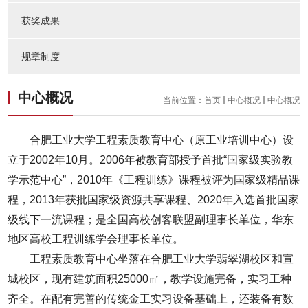
获奖成果
规章制度
中心概况
当前位置：
首页
中心概况
中心概况
合肥工业大学工程素质教育中心（原工业培训中心）设
立于
2002
年
10
月。
2006
年被教育部授予首批“国家级实验教
学示范中心”，
2010
年《工程训练》课程被评为国家级精品课
程，
2013
年获批国家级资源共享课程、
2020
年入选首批国家
级线下一流课程；
是
全国高校创客联盟副理事长单位，华东
地区高校工程训练学会理事长单位。
工程素质教育中心坐落在合肥工业大学翡翠湖校区和宣
城校区，现有建筑面积
25000
㎡，教学设施完备，实习工种
齐全。在配有完善的传统金工实习设备基础上，还装备有数