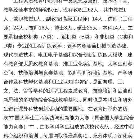
工程素质教育中心拥有一支思想素质好、技术水平高、
教学经验丰富的师资队伍，现有教职工
62
人。其中教授
1
人，兼职教授
1
人，副教授
(
高级工程师）
14
人，讲师（工程
师）
24
人，技师
16
人
；博士
8
人，硕士
25
人，本科
14
人。主
要承担全校机类（
A
类）、近机类（
B
类）和非机类（
C
类和
D
类）专业的工程训练教学；教学内容涵盖机械制造基础、
现代制造技术、电工电子基础和综合创新训练四大模块，建
有教育部大思政教育基地、准工业化实训基地、大学生创客
空间、技能培训与竞赛基地、双师型师资培训基地、产学研
合作及科技孵化基地和工业认知博物馆，是面向理、工、
文、法、管等学科的新型工程素质教育、技能培训和启迪创
新思维的多功能综合实践教学基地，同时也是本科生和研究
生进行课外科技创新活动的重要园地。在教育部举办的历
次“中国大学生工程实践与创新能力大赛（原全国大学生综合
能力竞赛）”中，由多学科学生组成的我校代表队，经过中心
精心组织和培训，每届均取得最高奖项，充分体现了深化实