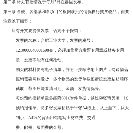
第二条
计划获批情况于每月
5日在群里发布。
第三条
各舵、各部落和各项目的根据获批的情况自行购买物品，但要
注意以下细节：
所有开支要提供发票，否则不予报销；
发票的名称：合肥工业大学，发票的税号：
必须加盖
卖方
发票专用章
或
财务专用
12100000400016984P
，
章
，
发票不能有任何改动
。
购买的材料要有电子清单，并附上按顺序附上图片，
网购物品
报销需要网购发货
，
多个物品的发货单截图请按发票粘贴顺序
截取，截图后能看清日期、金额、发货情况等。
每份预约报销单最多能附
60张附件单据，越过60张请另填一张
预约报销单。将多张发票粘贴于半张A4纸上，从上至下，从大
到小。A4纸的背面用铅笔写上材料费、交通
费、邮费、版面费的金额。