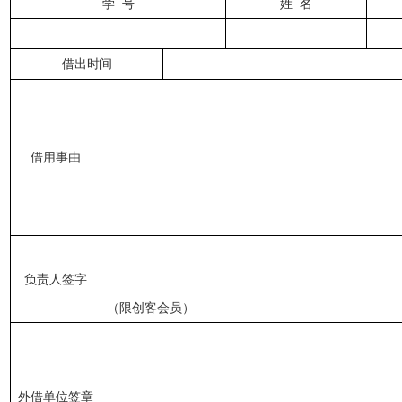
学 号
姓 名
借出
时间
借用
事
由
负责人签字
（限创客会员）
外借单位签章