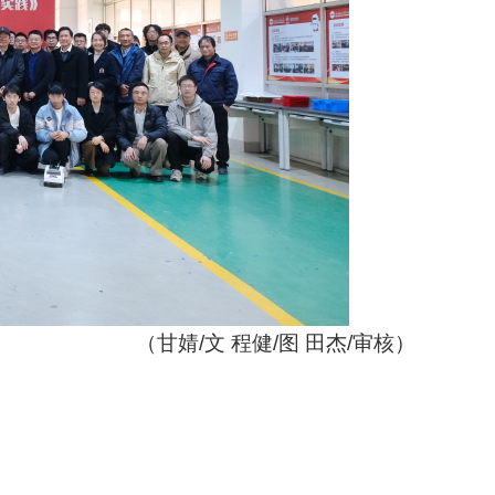
（甘婧
/
文 程健
/
图 田杰
/
审核）